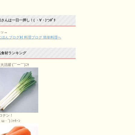
さんは一日一押し！( ・∀・)つﾎﾟﾁ
チッ→
気食材ランキング
大活躍 (￣ー￣)ﾆﾔ
ロテン！
ω・´) ｼｬｷｰﾝ