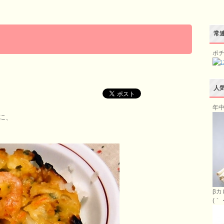
常連
ポ
人
年中
に、
βカ
(｀・