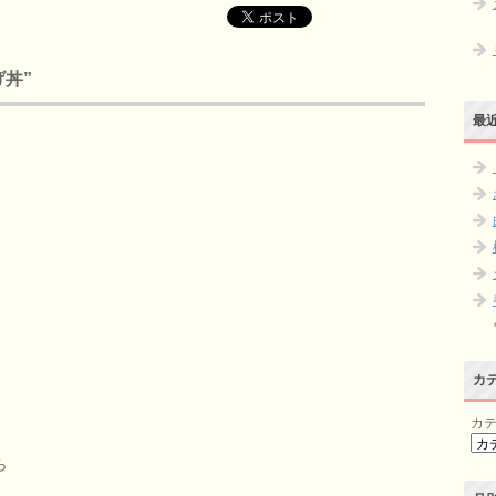
げ丼”
最
。
カ
カ
ら