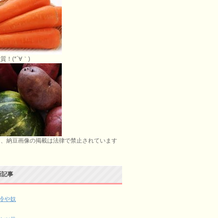
質！(*´∀｀)
お、納豆画像の掲載は法律で禁止されています
新記事
冷や奴