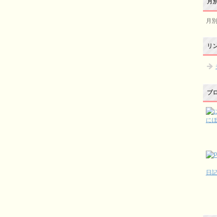
月
月
リ
ブ
に
日