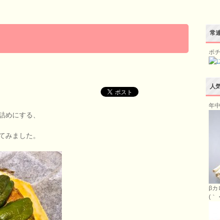
常連
ポ
人
年中
詰めにする、
てみました。
βカ
(｀・