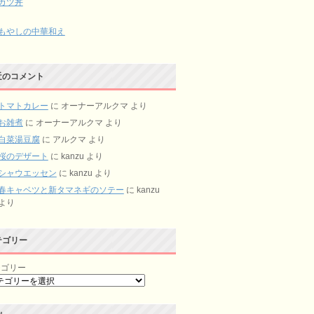
カツ丼
もやしの中華和え
近のコメント
トマトカレー
に
オーナーアルクマ
より
お雑煮
に
オーナーアルクマ
より
白菜湯豆腐
に
アルクマ
より
桜のデザート
に
kanzu
より
シャウエッセン
に
kanzu
より
春キャベツと新タマネギのソテー
に
kanzu
より
テゴリー
テゴリー