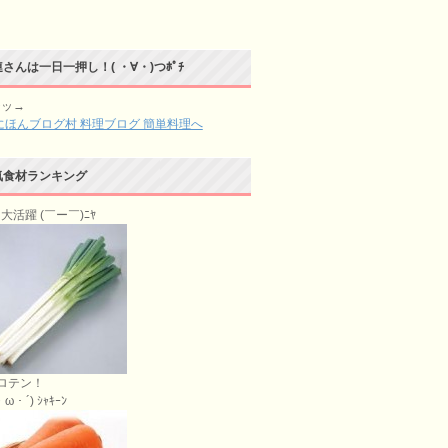
さんは一日一押し！( ・∀・)つﾎﾟﾁ
チッ→
気食材ランキング
大活躍 (￣ー￣)ﾆﾔ
ロテン！
ω・´) ｼｬｷｰﾝ