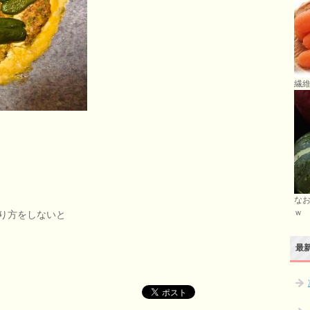
繊維
な
ｗ
り方をしないと
最