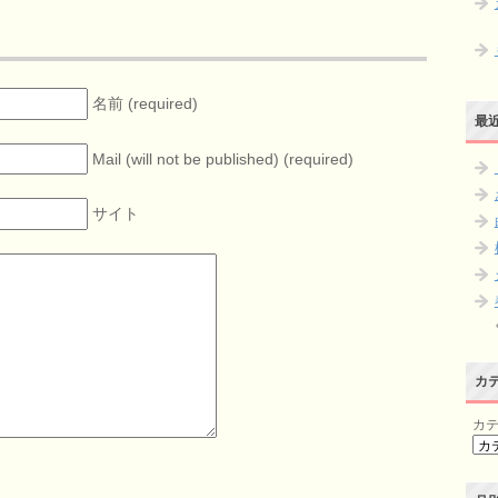
名前 (required)
最
Mail (will not be published) (required)
サイト
カ
カ