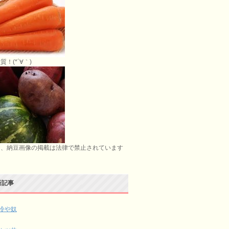
質！(*´∀｀)
お、納豆画像の掲載は法律で禁止されています
新記事
冷や奴