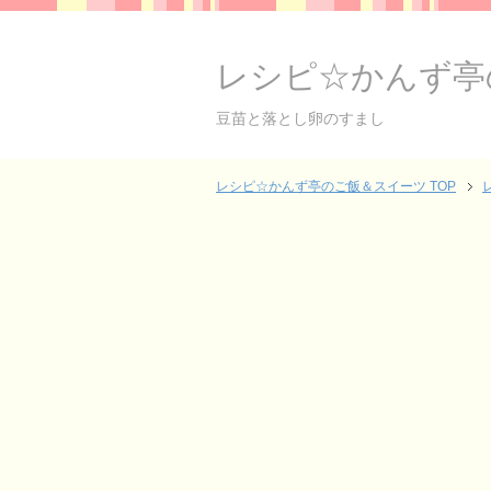
レシピ☆かんず亭
豆苗と落とし卵のすまし
レシピ☆かんず亭のご飯＆スイーツ TOP