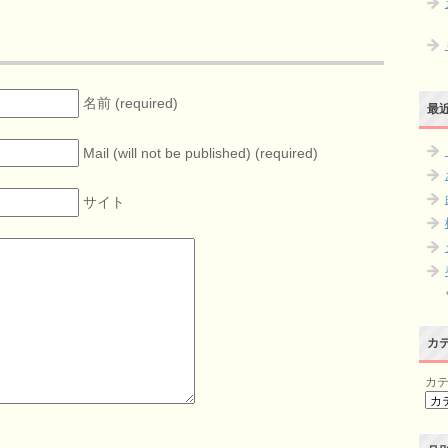
名前 (required)
最
Mail (will not be published) (required)
サイト
カ
カ