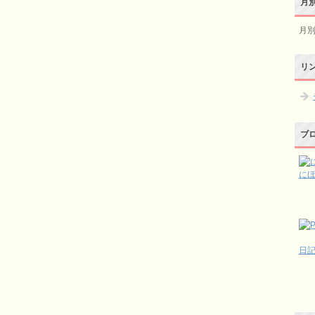
月
月
リ
ブ
に
日