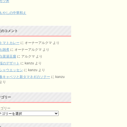
カツ丼
もやしの中華和え
近のコメント
トマトカレー
に
オーナーアルクマ
より
お雑煮
に
オーナーアルクマ
より
白菜湯豆腐
に
アルクマ
より
桜のデザート
に
kanzu
より
シャウエッセン
に
kanzu
より
春キャベツと新タマネギのソテー
に
kanzu
より
テゴリー
テゴリー