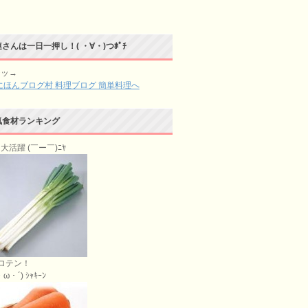
さんは一日一押し！( ・∀・)つﾎﾟﾁ
チッ→
気食材ランキング
大活躍 (￣ー￣)ﾆﾔ
ロテン！
ω・´) ｼｬｷｰﾝ