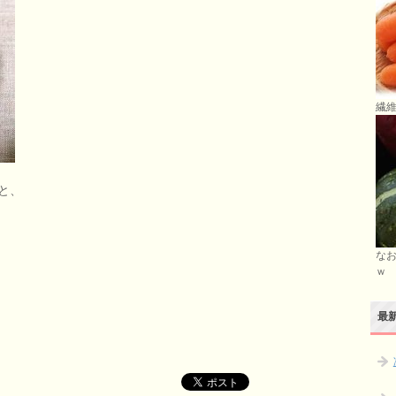
繊維
と、
な
ｗ
最