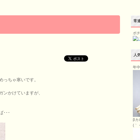
常連
ポ
人
年中
めっちゃ寒いです。
ガンかけていますが、
･･･
βカ
(｀・