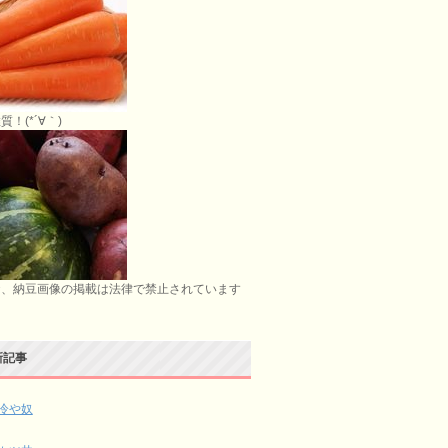
質！(*´∀｀)
お、納豆画像の掲載は法律で禁止されています
新記事
冷や奴