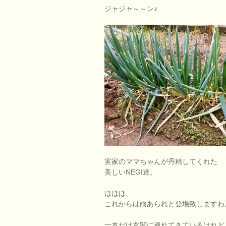
ジャジャ～～ン♪
実家のママちゃんが丹精してくれた
美しいNEGI達。
ほほほ、
これからは雨あられと登場致しますわ
一本だけ玄関に連れてきているけれど