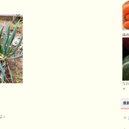
繊維
な
ｗ
最
よ♪
、