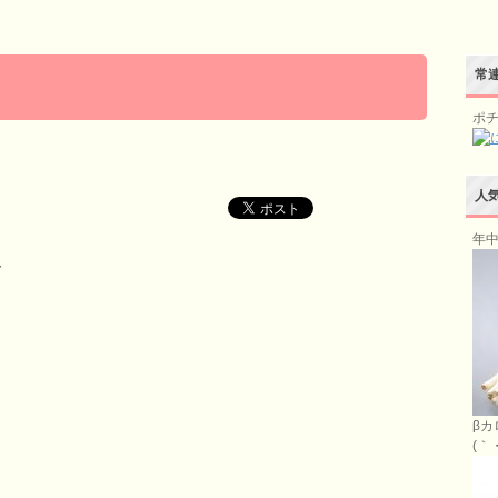
常連
ポ
人
年中
、
βカ
(｀・