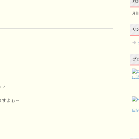
月
月
リ
ブ
に
＾＾
ますよぉ～
日