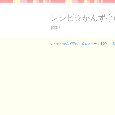
レシピ☆かんず亭
解禁！！
レシピ☆かんず亭のご飯＆スイーツ TOP
N