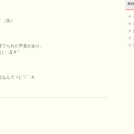
RS
！（笑）
育てられた甲斐があり、
Д`A “`
んてヾ(;´▽｀A