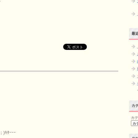
最
カ
カ
ｷﾀｰｰｰ