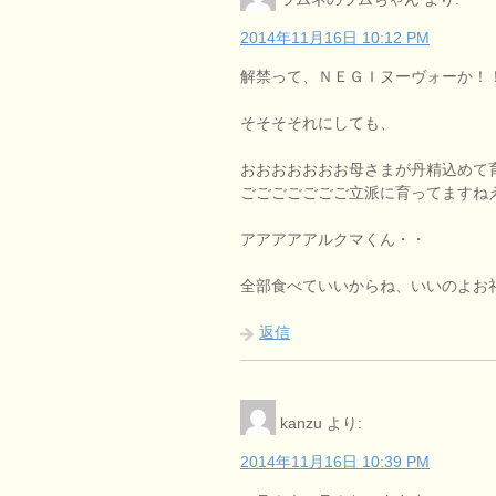
2014年11月16日 10:12 PM
解禁って、ＮＥＧＩヌーヴォーか！
そそそそれにしても、
おおおおおおお母さまが丹精込めて
ごごごごごごご立派に育ってますねえ(；´
アアアアアルクマくん・・
全部食べていいからね、いいのよお礼な
返信
kanzu
より:
2014年11月16日 10:39 PM