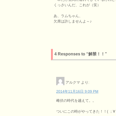
くっさいんだ、これが（笑）
あ、ラムちゃん、
欠席は許しませんよ～♪
4 Responses to “解禁！！”
アルクマ
より:
2014年11月16日 9:09 PM
雌伏の時代を越えて。。
ついにこの時がやってきた！！( ；∀；)