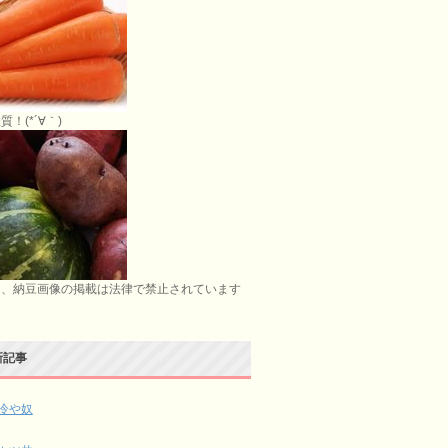
質！(*´∀｀)
お、納豆画像の掲載は法律で禁止されています
新記事
冷や奴