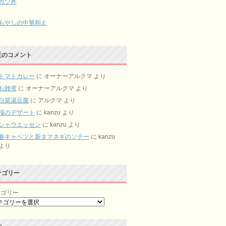
カツ丼
もやしの中華和え
近のコメント
トマトカレー
に
オーナーアルクマ
より
お雑煮
に
オーナーアルクマ
より
白菜湯豆腐
に
アルクマ
より
桜のデザート
に
kanzu
より
シャウエッセン
に
kanzu
より
春キャベツと新タマネギのソテー
に
kanzu
より
テゴリー
テゴリー