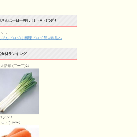
さんは一日一押し！( ・∀・)つﾎﾟﾁ
チッ→
気食材ランキング
大活躍 (￣ー￣)ﾆﾔ
ロテン！
ω・´) ｼｬｷｰﾝ